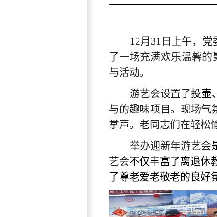
12
月
31
日上午，党
了一场充满欢乐温馨的
与活动。
游艺会设置了
投壶
与的趣味项目。现场气
掌声。老同志们在轻松
举办迎新年游艺会
艺会
不仅丰富了离退休
了尊老爱老敬老的良好